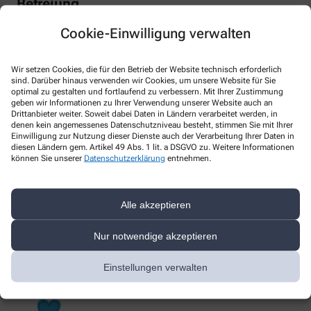
Befreiung
Cookie-Einwilligung verwalten
Sie zeigen uns Ihren Befreiungsnachweis nur einmal, dann
wissen wir dass Sie befreit sind, auch wenn Ihr Arzt diese Angabe
Wir setzen Cookies, die für den Betrieb der Website technisch erforderlich
auf Ihrem Rezept einmal vergessen hat.
sind. Darüber hinaus verwenden wir Cookies, um unsere Website für Sie
optimal zu gestalten und fortlaufend zu verbessern. Mit Ihrer Zustimmung
geben wir Informationen zu Ihrer Verwendung unserer Website auch an
Drittanbieter weiter. Soweit dabei Daten in Ländern verarbeitet werden, in
denen kein angemessenes Datenschutzniveau besteht, stimmen Sie mit Ihrer
Einwilligung zur Nutzung dieser Dienste auch der Verarbeitung Ihrer Daten in
diesen Ländern gem. Artikel 49 Abs. 1 lit. a DSGVO zu. Weitere Informationen
können Sie unserer
Datenschutzerklärung
entnehmen.
Sammelbelege
Alle akzeptieren
Auf Wunsch erstellen wir Ihnen anhand der Medikamentendaten
Nur notwendige akzeptieren
zu jedem gewünschten Zeitpunkt eine Auflistung aller
Arzneimittelkosten und Rezeptgebühren zur Vorlage bei Ihrer
Krankenkasse oder beim Finanzamt. Zuzahlungshefte und
Einstellungen verwalten
Sammeln von Einzelquittungen können damit entfallen.