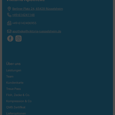
Berliner Platz 24
,
65428
Rüsselsheim
+49-614241148
+49-6142406955
apotheke@viktoria-ruesselsheim.de
Über uns
Leistungen
Team
Kundenkarte
Treue Pass
Floh, Zecke & Co.
Kompression & Co
QMS Zertifikat
Lieferoptionen