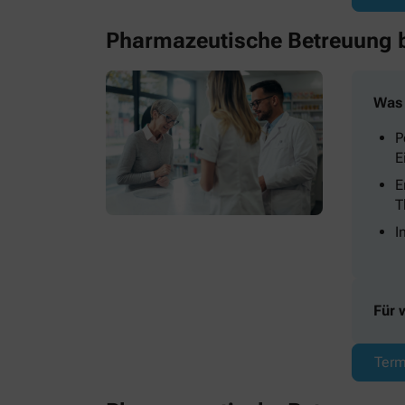
Pharmazeutische Betreuung b
Was 
P
E
E
T
I
Für 
Term