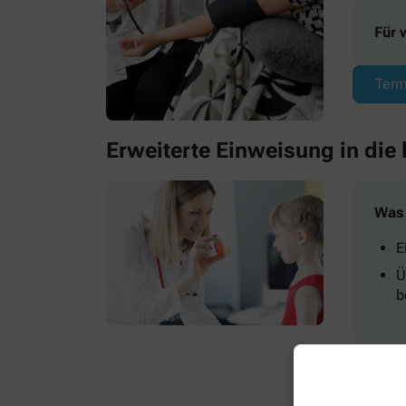
Für 
Term
Erweiterte Einweisung in die
Was 
E
Ü
b
Für 