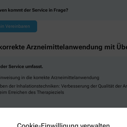
wen kommt der Service in Frage?
in Vereinbaren
 korrekte Arzneimittelanwendung mit Übe
der Service umfasst.
inweisung in die korrekte Arzneimittelanwendung
ben der Inhalationstechniken: Verbesserung der Qualität der 
eim Erreichen des Therapieziels
wen kommt der Service in Frage?
Cookie-Einwilligung verwalten