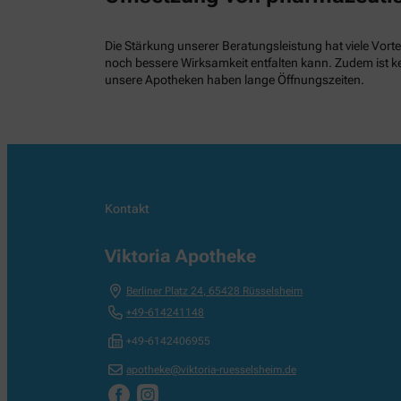
Die Stärkung unserer Beratungsleistung hat viele Vorte
noch bessere Wirksamkeit entfalten kann. Zudem ist k
unsere Apotheken haben lange Öffnungszeiten.
Kontakt
Viktoria Apotheke
Berliner Platz 24
,
65428
Rüsselsheim
+49-614241148
+49-6142406955
apotheke@viktoria-ruesselsheim.de