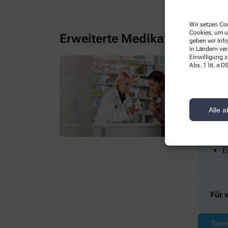
Term
Wir setzen Coo
Cookies, um u
Erweiterte Medikationsberat
geben wir Inf
in Ländern ve
Einwilligung z
Abs. 1 lit. a
Was 
U
P
Alle a
E
T
E
Für 
Term