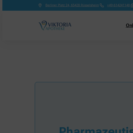
Berliner Platz 24
,
65428
Rüsselsheim
+49-614241148
On
Pharmazeut