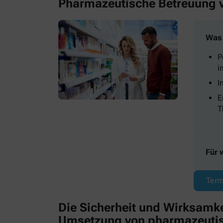
Pharmazeutische Betreuung v
Was 
P
i
I
E
T
Für 
Term
Die Sicherheit und Wirksamkeit
Umsetzung von pharmazeutis