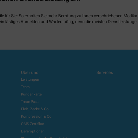
ile für Sie: So erhalten Sie mehr Beratung zu Ihnen verschriebenen Medikam
ein lästiges Anmelden und Warten nötig, denn die meisten Dienstleistung
Über uns
Services
Leistungen
Team
Kundenkarte
Treue Pass
Floh, Zecke & Co.
Kompression & Co
QMS Zertifikat
Lieferoptionen