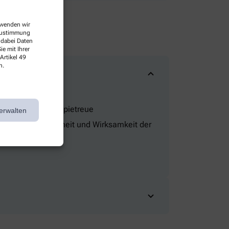
erwenden wir
 Zustimmung
 dabei Daten
e mit Ihrer
Artikel 49
n.
obleme und Therapietreue
erwalten
bleme, um Sicherheit und Wirksamkeit der