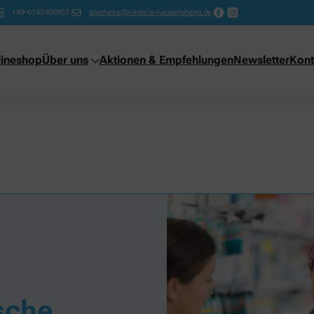
+49-6142406955
apotheke@viktoria-ruesselsheim.de
lineshop
Über uns
Aktionen & Empfehlungen
Newsletter
Kont
ische