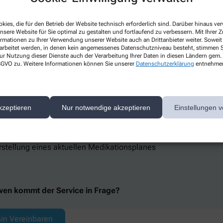
in Vereinbaren
kies, die für den Betrieb der Website technisch erforderlich sind. Darüber hinaus v
nsere Website für Sie optimal zu gestalten und fortlaufend zu verbessern. Mit Ihrer
ung bei Polymedikation
ormationen zu Ihrer Verwendung unserer Website auch an Drittanbieter weiter. Soweit
rarbeitet werden, in denen kein angemessenes Datenschutzniveau besteht, stimmen Si
ur Nutzung dieser Dienste auch der Verarbeitung Ihrer Daten in diesen Ländern gem. 
 DSGVO zu. Weitere Informationen können Sie unserer
Datenschutzerklärung
entnehme
der Service umfasst.
mfangreiche pharmazeutische Prüfung der Gesamtmedikation
rüfung umfasst Doppelmedikation, Interaktion, Anwendungspr
kzeptieren
Nur notwendige akzeptieren
Einstellungen v
rarbeitung von Lösungsansätzen für arzneimittelbezogene Pro
herapie zu optimieren
rstellung eines aktuellen Medikationsplanes
wen kommt der Service in Frage?
in Vereinbaren